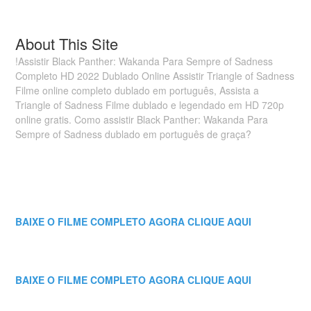
About This Site
!Assistir Black Panther: Wakanda Para Sempre of Sadness
Completo HD 2022 Dublado Online Assistir Triangle of Sadness
Filme online completo dublado em português, Assista a
Triangle of Sadness Filme dublado e legendado em HD 720p
online gratis. Como assistir Black Panther: Wakanda Para
Sempre of Sadness dublado em português de graça?
BAIXE O FILME COMPLETO AGORA CLIQUE AQUI
BAIXE O FILME COMPLETO AGORA CLIQUE AQUI