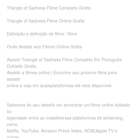
Triangle of Sadness Filme Completo Gratis
Triangle of Sadness Filme Online Gratis
Definição e definição de filme / filme
Onde Assistir aos Filmes Online Grátis
Assistir Triangle of Sadness Filme Completo Em Português
Dublado Gratis
Assistir a filmes online | Encontre seu próximo filme para
assistir
online e veja em quaisplataformas ele está disponível.
Sabemos do seu desafio em encontrar um filme online dublado
ou
legendado entre as maisdiversas plataformas de streaming,
como
Netflix, YouTube, Amazon Prime Video, NOW,Apple TV e
outras.