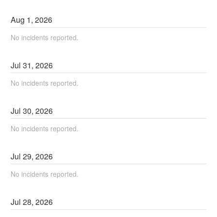
Aug
1
,
2026
No incidents reported.
Jul
31
,
2026
No incidents reported.
Jul
30
,
2026
No incidents reported.
Jul
29
,
2026
No incidents reported.
Jul
28
,
2026