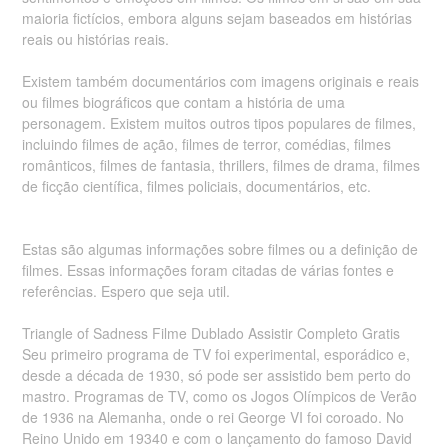
maioria fictícios, embora alguns sejam baseados em histórias
reais ou histórias reais.
Existem também documentários com imagens originais e reais
ou filmes biográficos que contam a história de uma
personagem. Existem muitos outros tipos populares de filmes,
incluindo filmes de ação, filmes de terror, comédias, filmes
românticos, filmes de fantasia, thrillers, filmes de drama, filmes
de ficção científica, filmes policiais, documentários, etc.
Estas são algumas informações sobre filmes ou a definição de
filmes. Essas informações foram citadas de várias fontes e
referências. Espero que seja util.
Triangle of Sadness Filme Dublado Assistir Completo Gratis
Seu primeiro programa de TV foi experimental, esporádico e,
desde a década de 1930, só pode ser assistido bem perto do
mastro. Programas de TV, como os Jogos Olímpicos de Verão
de 1936 na Alemanha, onde o rei George VI foi coroado. No
Reino Unido em 19340 e com o lançamento do famoso David