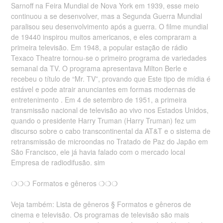
Sarnoff na Feira Mundial de Nova York em 1939, esse meio
continuou a se desenvolver, mas a Segunda Guerra Mundial
paralisou seu desenvolvimento após a guerra. O filme mundial
de 19440 inspirou muitos americanos, e eles compraram a
primeira televisão. Em 1948, a popular estação de rádio
Texaco Theatre tornou-se o primeiro programa de variedades
semanal da TV. O programa apresentava Milton Berle e
recebeu o título de “Mr. TV”, provando que Este tipo de mídia é
estável e pode atrair anunciantes em formas modernas de
entretenimento . Em 4 de setembro de 1951, a primeira
transmissão nacional de televisão ao vivo nos Estados Unidos,
quando o presidente Harry Truman (Harry Truman) fez um
discurso sobre o cabo transcontinental da AT&T e o sistema de
retransmissão de microondas no Tratado de Paz do Japão em
São Francisco, ele já havia falado com o mercado local
Empresa de radiodifusão. sim
❍❍❍ Formatos e gêneros ❍❍❍
Veja também: Lista de gêneros § Formatos e gêneros de
cinema e televisão. Os programas de televisão são mais