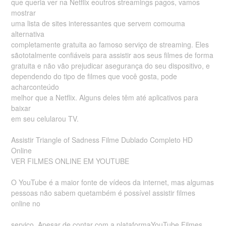
que queria ver na Netflix eoutros streamings pagos, vamos
mostrar
uma lista de sites interessantes que servem comouma
alternativa
completamente gratuita ao famoso serviço de streaming. Eles
sãototalmente confiáveis para assistir aos seus filmes de forma
gratuita e não vão prejudicar asegurança do seu dispositivo, e
dependendo do tipo de filmes que você gosta, pode
acharconteúdo
melhor que a Netflix. Alguns deles têm até aplicativos para
baixar
em seu celularou TV.
Assistir Triangle of Sadness Filme Dublado Completo HD
Online
VER FILMES ONLINE EM YOUTUBE
O YouTube é a maior fonte de vídeos da internet, mas algumas
pessoas não sabem quetambém é possível assistir filmes
online no
serviço. Apesar de contar com a plataformaYouTube Filmes